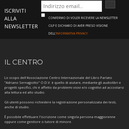
ISCRIVI
ISCRIVITI
ALLA
CONFERMO DI VOLER RICEVERE LA NEWSLETTER
NEWSLETTER
CILP E DICHIARO DI AVER PRESO VISIONE
DELL'
INFORMATIVA PRIVACY.
Informazioni
IL CENTRO
sul
Centro
Lo scopo dell'Associazione Centro Internazionale del Libro Parlato
"Adriano Sernagiotto" O.D.V. è quello di aiutare, mediante gli audiolibri e
progetti specifici, chi è affetto da problemi visivi e/o cognitivi ad accostarsi
alla lettura ed allo studio.
Gli utenti possono richiedere la registrazione personalizzata dei testi,
anche di studio.
È possibile effettuare l'iscrizione come singola persona maggiorenne
oppure come genitore o tutore di minore.