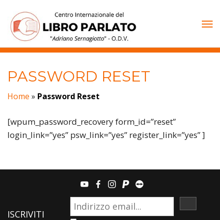
Vai
al
contenuto
PASSWORD RESET
Home
»
Password Reset
[wpum_password_recovery form_id=”reset”
login_link=”yes” psw_link=”yes” register_link=”yes” ]
youtube
facebook
instagram
paypal
teamviewer
ISCRIVI
ISCRIVITI