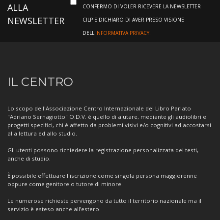
ALLA
CONFERMO DI VOLER RICEVERE LA NEWSLETTER
NEWSLETTER
CILP E DICHIARO DI AVER PRESO VISIONE
DELL'
INFORMATIVA PRIVACY.
Informazioni
IL CENTRO
sul
Centro
Lo scopo dell'Associazione Centro Internazionale del Libro Parlato
"Adriano Sernagiotto" O.D.V. è quello di aiutare, mediante gli audiolibri e
progetti specifici, chi è affetto da problemi visivi e/o cognitivi ad accostarsi
alla lettura ed allo studio.
Gli utenti possono richiedere la registrazione personalizzata dei testi,
anche di studio.
È possibile effettuare l'iscrizione come singola persona maggiorenne
oppure come genitore o tutore di minore.
Le numerose richieste pervengono da tutto il territorio nazionale ma il
servizio è esteso anche all’estero.