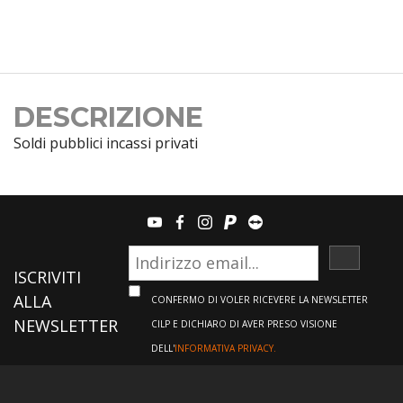
DESCRIZIONE
Soldi pubblici incassi privati
youtube
facebook
instagram
paypal
teamviewer
ISCRIVI
ISCRIVITI
ALLA
CONFERMO DI VOLER RICEVERE LA NEWSLETTER
NEWSLETTER
CILP E DICHIARO DI AVER PRESO VISIONE
DELL'
INFORMATIVA PRIVACY.