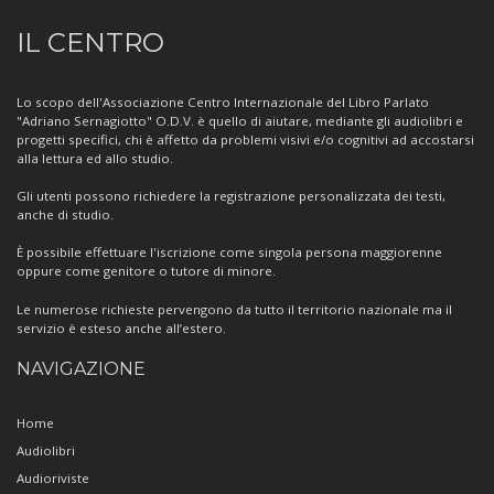
Informazioni
IL CENTRO
sul
Centro
Lo scopo dell'Associazione Centro Internazionale del Libro Parlato
"Adriano Sernagiotto" O.D.V. è quello di aiutare, mediante gli audiolibri e
progetti specifici, chi è affetto da problemi visivi e/o cognitivi ad accostarsi
alla lettura ed allo studio.
Gli utenti possono richiedere la registrazione personalizzata dei testi,
anche di studio.
È possibile effettuare l'iscrizione come singola persona maggiorenne
oppure come genitore o tutore di minore.
Le numerose richieste pervengono da tutto il territorio nazionale ma il
servizio è esteso anche all’estero.
NAVIGAZIONE
Home
Audiolibri
Audioriviste