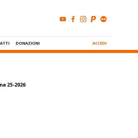
youtube
facebook
instagram
paypal
teamviewe
Menù
ATTI
DONAZIONI
ACCEDI
Account
ana 25-2026