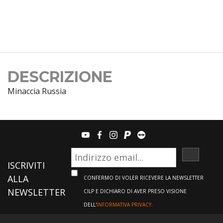
DESCRIZIONE
Minaccia Russia
youtube
facebook
instagram
paypal
teamviewer
ISCRIVI
ISCRIVITI
ALLA
CONFERMO DI VOLER RICEVERE LA NEWSLETTER
NEWSLETTER
CILP E DICHIARO DI AVER PRESO VISIONE
DELL'
INFORMATIVA PRIVACY.