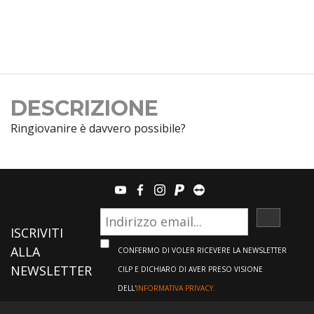
DESCRIZIONE
Ringiovanire è davvero possibile?
youtube
facebook
instagram
paypal
teamviewer
ISCRIVI
ISCRIVITI
ALLA
CONFERMO DI VOLER RICEVERE LA NEWSLETTER
NEWSLETTER
CILP E DICHIARO DI AVER PRESO VISIONE
DELL'
INFORMATIVA PRIVACY.