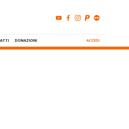
youtube
facebook
instagram
paypal
teamviewe
Menù
ATTI
DONAZIONI
ACCEDI
Account