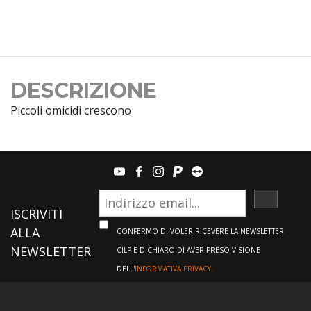
DESCRIZIONE
Piccoli omicidi crescono
youtube
facebook
instagram
paypal
teamviewer
ISCRIVI
ISCRIVITI
ALLA
CONFERMO DI VOLER RICEVERE LA NEWSLETTER
NEWSLETTER
CILP E DICHIARO DI AVER PRESO VISIONE
DELL'
INFORMATIVA PRIVACY.