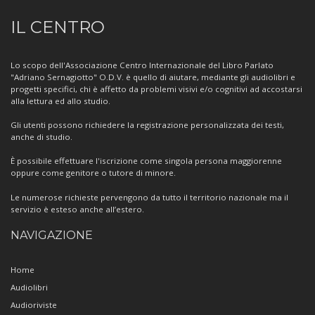
Informazioni
IL CENTRO
sul
Centro
Lo scopo dell'Associazione Centro Internazionale del Libro Parlato
"Adriano Sernagiotto" O.D.V. è quello di aiutare, mediante gli audiolibri e
progetti specifici, chi è affetto da problemi visivi e/o cognitivi ad accostarsi
alla lettura ed allo studio.
Gli utenti possono richiedere la registrazione personalizzata dei testi,
anche di studio.
È possibile effettuare l'iscrizione come singola persona maggiorenne
oppure come genitore o tutore di minore.
Le numerose richieste pervengono da tutto il territorio nazionale ma il
servizio è esteso anche all’estero.
NAVIGAZIONE
Home
Audiolibri
Audioriviste