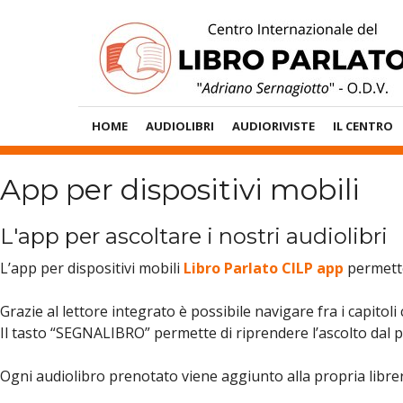
Vai
al
contenuto
HOME
AUDIOLIBRI
AUDIORIVISTE
IL CENTRO
Menù
Principale
App per dispositivi mobili
L'app per ascoltare i nostri audiolibri
L’app per dispositivi mobili
Libro Parlato CILP app
permette 
Grazie al lettore integrato è possibile navigare fra i capito
Il tasto “SEGNALIBRO” permette di riprendere l’ascolto dal pu
Ogni audiolibro prenotato viene aggiunto alla propria libreria