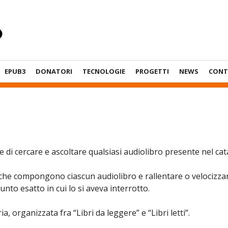
EPUB3
DONATORI
TECNOLOGIE
PROGETTI
NEWS
CONT
di cercare e ascoltare qualsiasi audiolibro presente nel cata
li che compongono ciascun audiolibro e rallentare o velocizza
nto esatto in cui lo si aveva interrotto.
, organizzata fra “Libri da leggere” e “Libri letti”.