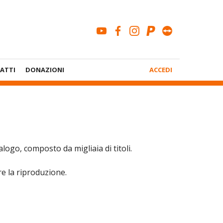
youtube
facebook
instagram
paypal
teamviewe
ATTI
DONAZIONI
ACCEDI
Menù
Account
logo, composto da migliaia di titoli.
re la riproduzione.