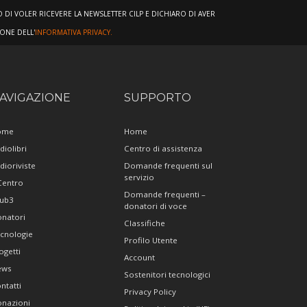
DI VOLER RICEVERE LA NEWSLETTER CILP E DICHIARO DI AVER
IONE DELL'
INFORMATIVA PRIVACY.
AVIGAZIONE
SUPPORTO
ome
Home
diolibri
Centro di assistenza
dioriviste
Domande frequenti sul
servizio
 Centro
Domande frequenti –
ub3
donatori di voce
natori
Classifiche
cnologie
Profilo Utente
ogetti
Account
ews
Sostenitori tecnologici
ntatti
Privacy Policy
nazioni