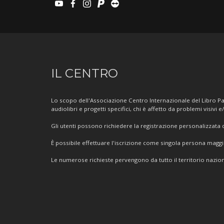
youtube
facebook
instagram
paypal
teamviewer
Informazioni
IL CENTRO
sul
Lo scopo dell'Associazione Centro Internazionale del Libro Par
Centro
audiolibri e progetti specifici, chi è affetto da problemi visivi e
Gli utenti possono richiedere la registrazione personalizzata de
È possibile effettuare l'iscrizione come singola persona mag
Le numerose richieste pervengono da tutto il territorio nazion