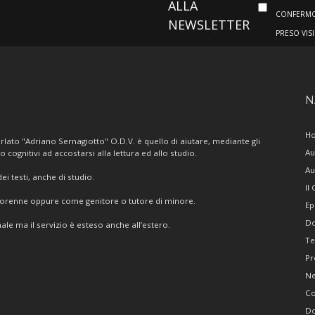
ALLA
CONFERMO 
NEWSLETTER
PRESO VIS
N
H
lato "Adriano Sernagiotto" O.D.V. è quello di aiutare, mediante gli
Au
/o cognitivi ad accostarsi alla lettura ed allo studio.
Au
i testi, anche di studio.
Il
giorenne oppure come genitore o tutore di minore.
Ep
Do
ale ma il servizio è esteso anche all’estero.
Te
Pr
N
Co
Do