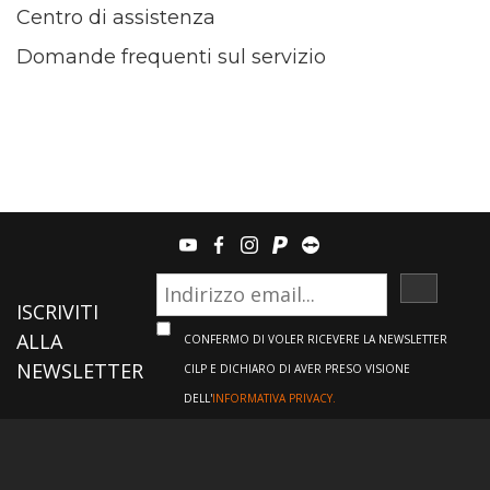
Centro di assistenza
Domande frequenti sul servizio
youtube
facebook
instagram
paypal
teamviewer
ISCRIVI
ISCRIVITI
ALLA
CONFERMO DI VOLER RICEVERE LA NEWSLETTER
NEWSLETTER
CILP E DICHIARO DI AVER PRESO VISIONE
DELL'
INFORMATIVA PRIVACY.
Informazioni