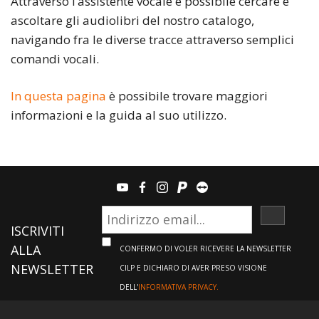
Attraverso l’assistente vocale è possibile cercare e
ascoltare gli audiolibri del nostro catalogo,
navigando fra le diverse tracce attraverso semplici
comandi vocali.
In questa pagina
è possibile trovare maggiori
informazioni e la guida al suo utilizzo.
youtube
facebook
instagram
paypal
teamviewer
ISCRIVI
ISCRIVITI
ALLA
CONFERMO DI VOLER RICEVERE LA NEWSLETTER
NEWSLETTER
CILP E DICHIARO DI AVER PRESO VISIONE
DELL'
INFORMATIVA PRIVACY.