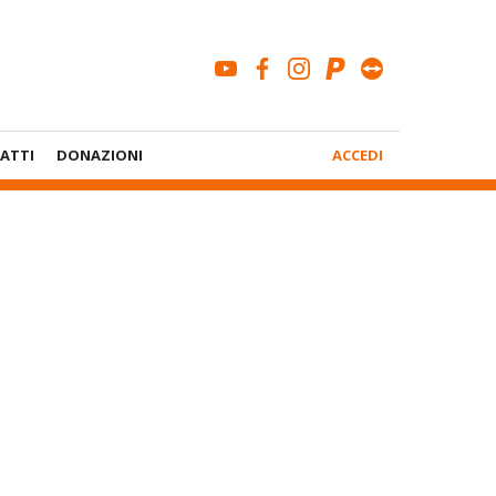
youtube
facebook
instagram
paypal
teamviewe
Menù
ATTI
DONAZIONI
ACCEDI
Account