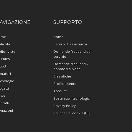
AVIGAZIONE
SUPPORTO
ome
Home
diolibri
Centro di assistenza
dioriviste
Domande frequenti sul
servizio
 Centro
Domande frequenti –
ub3
donatori di voce
natori
Classifiche
cnologie
Profilo Utente
ogetti
Account
ews
Sostenitori tecnologici
ntatti
Privacy Policy
nazioni
Politica dei cookie (UE)