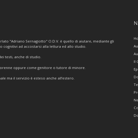
N
H
lato "Adriano Sernagiotto" O.D.V. è quello di aiutare, mediante gli
Au
/o cognitivi ad accostarsi alla lettura ed allo studio.
Au
i testi, anche di studio.
Il
giorenne oppure come genitore o tutore di minore.
Ep
Do
ale ma il servizio è esteso anche all’estero.
Te
Pr
N
Co
Do