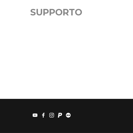
SUPPORTO
youtube
facebook
instagram
paypal
teamviewer