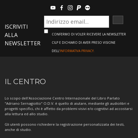
youtube
facebook
instagram
paypal
teamviewer
ISCRIVI
ISCRIVITI
ALLA
CONFERMO DI VOLER RICEVERE LA NEWSLETTER
NEWSLETTER
CILP E DICHIARO DI AVER PRESO VISIONE
DELL'
INFORMATIVA PRIVACY.
Informazioni
IL CENTRO
sul
Centro
Lo scopo dell'Associazione Centro Internazionale del Libro Parlato
"Adriano Sernagiotto" O.D.V. è quello di aiutare, mediante gli audiolibri e
progetti specifici, chi è affetto da problemi visivi e/o cognitivi ad accostarsi
alla lettura ed allo studio.
Gli utenti possono richiedere la registrazione personalizzata dei testi,
anche di studio.