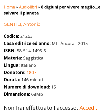
Home
»
Audiolibri
»
8 digiuni per vivere meglio…e
salvare il pianeta
GENTILI, Antonio
Codice:
21263
Casa editrice ed anno:
MI - Áncora - 2015
ISBN:
88-514-1495-5
Materia:
Saggistica
Lingua:
Italiano
Donatore:
1807
Durata:
146 minuti
Numero di download:
15
Dimensione:
68Mb
Non hai effettuato l'accesso.
Accedi.