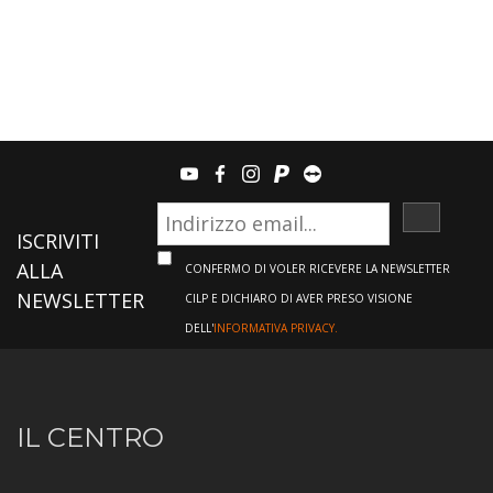
youtube
facebook
instagram
paypal
teamviewer
ISCRIVI
ISCRIVITI
ALLA
CONFERMO DI VOLER RICEVERE LA NEWSLETTER
NEWSLETTER
CILP E DICHIARO DI AVER PRESO VISIONE
DELL'
INFORMATIVA PRIVACY.
Informazioni
IL CENTRO
sul
Centro