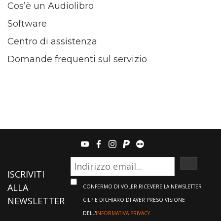
Cos’è un Audiolibro
Software
Centro di assistenza
Domande frequenti sul servizio
youtube
facebook
instagram
paypal
teamviewer
ISCRIVI
ISCRIVITI
ALLA
CONFERMO DI VOLER RICEVERE LA NEWSLETTER
NEWSLETTER
CILP E DICHIARO DI AVER PRESO VISIONE
DELL'
INFORMATIVA PRIVACY.