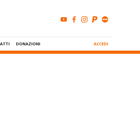
youtube
facebook
instagram
paypal
teamviewe
Menù
ATTI
DONAZIONI
ACCEDI
Account