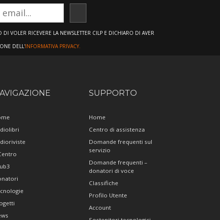
ISCRIVITI
DI VOLER RICEVERE LA NEWSLETTER CILP E DICHIARO DI AVER
IONE DELL'
INFORMATIVA PRIVACY.
AVIGAZIONE
SUPPORTO
ome
Home
diolibri
Centro di assistenza
dioriviste
Domande frequenti sul
servizio
 Centro
Domande frequenti –
ub3
donatori di voce
natori
Classifiche
cnologie
Profilo Utente
ogetti
Account
ews
Sostenitori tecnologici