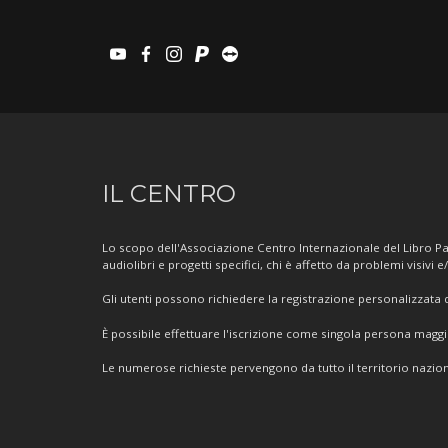
youtube
facebook
instagram
paypal
teamviewer
Informazioni
IL CENTRO
sul
Centro
Lo scopo dell'Associazione Centro Internazionale del Libro Par
audiolibri e progetti specifici, chi è affetto da problemi visivi e
Gli utenti possono richiedere la registrazione personalizzata de
È possibile effettuare l'iscrizione come singola persona mag
Le numerose richieste pervengono da tutto il territorio nazion