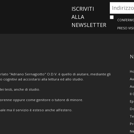
ISCRIVITI
ALLA
CONFERMO 
NEWSLETTER
PRESO VIS
N
H
lato "Adriano Sernagiotto" O.D.V. è quello di aiutare, mediante gli
Au
/o cognitivi ad accostarsi alla lettura ed allo studio.
Au
i testi, anche di studio.
Il
giorenne oppure come genitore o tutore di minore.
Ep
Do
ale ma il servizio è esteso anche all’estero.
Te
Pr
N