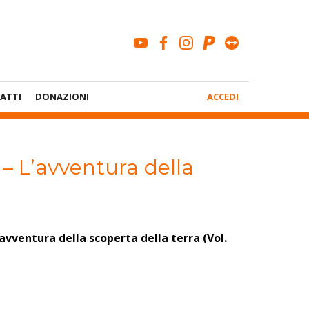
youtube
facebook
instagram
paypal
teamviewe
Menù
ATTI
DONAZIONI
ACCEDI
Account
i – L’avventura della
’avventura della scoperta della terra (Vol.