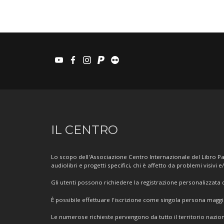
youtube
facebook
instagram
paypal
teamviewer
Informazioni
IL CENTRO
sul
Centro
Lo scopo dell'Associazione Centro Internazionale del Libro Par
audiolibri e progetti specifici, chi è affetto da problemi visivi e
Gli utenti possono richiedere la registrazione personalizzata de
È possibile effettuare l'iscrizione come singola persona mag
Le numerose richieste pervengono da tutto il territorio nazion