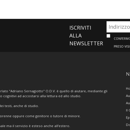
ISCRIVITI
ALLA
CONFERMO 
NEWSLETTER
PRESO VIS
N
H
lato "Adriano Sernagiotto" O.D.V. è quello di aiutare, mediante gli
Au
/o cognitivi ad accostarsi alla lettura ed allo studio.
Au
i testi, anche di studio.
Il
giorenne oppure come genitore o tutore di minore.
Ep
Do
ale ma il servizio è esteso anche all’estero.