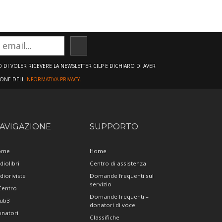
ISCRIVITI
DI VOLER RICEVERE LA NEWSLETTER CILP E DICHIARO DI AVER
IONE DELL'
INFORMATIVA PRIVACY.
AVIGAZIONE
SUPPORTO
ome
Home
diolibri
Centro di assistenza
dioriviste
Domande frequenti sul
servizio
 Centro
Domande frequenti –
ub3
donatori di voce
natori
Classifiche