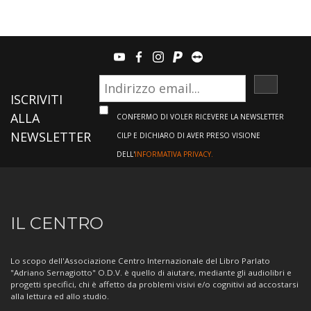
youtube
facebook
instagram
paypal
teamviewer
ISCRIVI
ISCRIVITI
ALLA
CONFERMO DI VOLER RICEVERE LA NEWSLETTER
NEWSLETTER
CILP E DICHIARO DI AVER PRESO VISIONE
DELL'
INFORMATIVA PRIVACY.
Informazioni
IL CENTRO
sul
Centro
Lo scopo dell'Associazione Centro Internazionale del Libro Parlato
"Adriano Sernagiotto" O.D.V. è quello di aiutare, mediante gli audiolibri e
progetti specifici, chi è affetto da problemi visivi e/o cognitivi ad accostarsi
alla lettura ed allo studio.