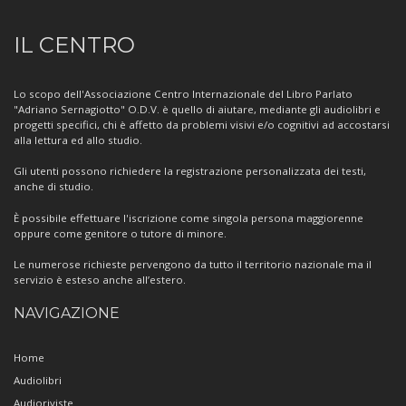
Informazioni
IL CENTRO
sul
Centro
Lo scopo dell'Associazione Centro Internazionale del Libro Parlato
"Adriano Sernagiotto" O.D.V. è quello di aiutare, mediante gli audiolibri e
progetti specifici, chi è affetto da problemi visivi e/o cognitivi ad accostarsi
alla lettura ed allo studio.
Gli utenti possono richiedere la registrazione personalizzata dei testi,
anche di studio.
È possibile effettuare l'iscrizione come singola persona maggiorenne
oppure come genitore o tutore di minore.
Le numerose richieste pervengono da tutto il territorio nazionale ma il
servizio è esteso anche all’estero.
NAVIGAZIONE
Home
Audiolibri
Audioriviste