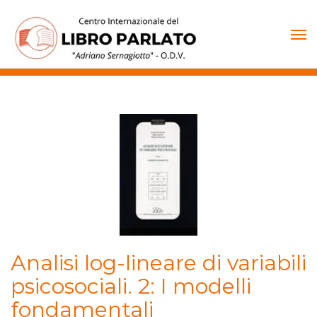
Vai
al
contenuto
Analisi log-lineare di variabili
psicosociali. 2: I modelli
fondamentali