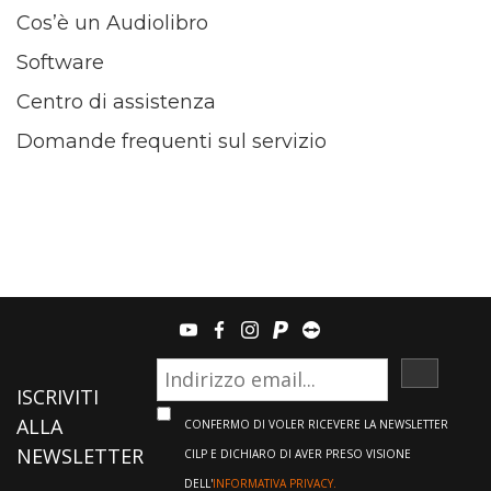
Cos’è un Audiolibro
Software
Centro di assistenza
Domande frequenti sul servizio
youtube
facebook
instagram
paypal
teamviewer
ISCRIVI
ISCRIVITI
ALLA
CONFERMO DI VOLER RICEVERE LA NEWSLETTER
NEWSLETTER
CILP E DICHIARO DI AVER PRESO VISIONE
DELL'
INFORMATIVA PRIVACY.