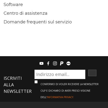
Software
Centro di assistenza
Domande frequenti sul servizio
youtube
facebook
instagram
paypal
teamviewer
ISCRIVI
ISCRIVITI
ALLA
CONFERMO DI VOLER RICEVERE LA NEWSLETTER
NEWSLETTER
CILP E DICHIARO DI AVER PRESO VISIONE
DELL'
INFORMATIVA PRIVACY.