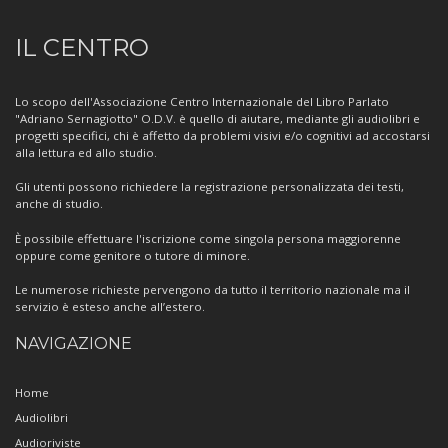
Informazioni
IL CENTRO
sul
Centro
Lo scopo dell'Associazione Centro Internazionale del Libro Parlato
"Adriano Sernagiotto" O.D.V. è quello di aiutare, mediante gli audiolibri e
progetti specifici, chi è affetto da problemi visivi e/o cognitivi ad accostarsi
alla lettura ed allo studio.
Gli utenti possono richiedere la registrazione personalizzata dei testi,
anche di studio.
È possibile effettuare l'iscrizione come singola persona maggiorenne
oppure come genitore o tutore di minore.
Le numerose richieste pervengono da tutto il territorio nazionale ma il
servizio è esteso anche all’estero.
NAVIGAZIONE
Home
Audiolibri
Audioriviste