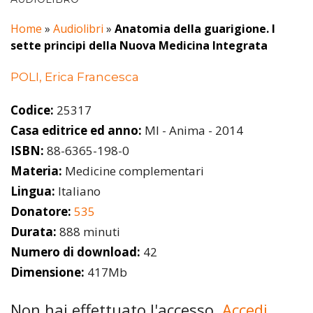
Home
»
Audiolibri
»
Anatomia della guarigione. I
sette principi della Nuova Medicina Integrata
POLI, Erica Francesca
Codice:
25317
Casa editrice ed anno:
MI - Anima - 2014
ISBN:
88-6365-198-0
Materia:
Medicine complementari
Lingua:
Italiano
Donatore:
535
Durata:
888 minuti
Numero di download:
42
Dimensione:
417Mb
Non hai effettuato l'accesso.
Accedi.