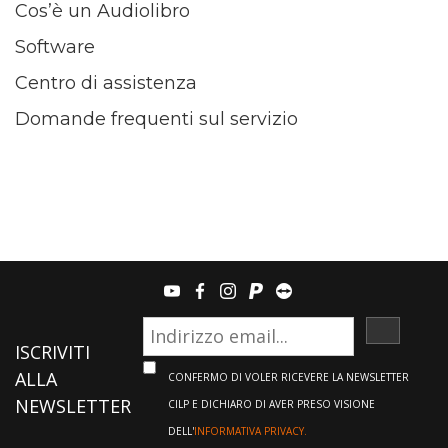
Cos’è un Audiolibro
Software
Centro di assistenza
Domande frequenti sul servizio
youtube
facebook
instagram
paypal
teamviewer
ISCRIVI
ISCRIVITI
ALLA
CONFERMO DI VOLER RICEVERE LA NEWSLETTER
NEWSLETTER
CILP E DICHIARO DI AVER PRESO VISIONE
DELL'
INFORMATIVA PRIVACY.