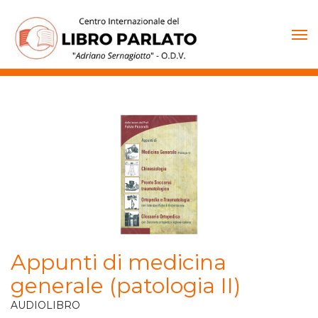
Vai
al
contenuto
Appunti di medicina
generale (patologia II)
AUDIOLIBRO