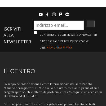
youtube
facebook
instagram
paypal
teamviewer
ISCRIVI
ISCRIVITI
ALLA
CONFERMO DI VOLER RICEVERE LA NEWSLETTER
NEWSLETTER
CILP E DICHIARO DI AVER PRESO VISIONE
DELL'
INFORMATIVA PRIVACY.
Informazioni
IL CENTRO
sul
Centro
Lo scopo dell'Associazione Centro Internazionale del Libro Parlato
"Adriano Sernagiotto" O.D.V. è quello di aiutare, mediante gli audiolibri e
progetti specifici, chi è affetto da problemi visivi e/o cognitivi ad accostarsi
alla lettura ed allo studio.
Gli utenti possono richiedere la registrazione personalizzata dei testi,