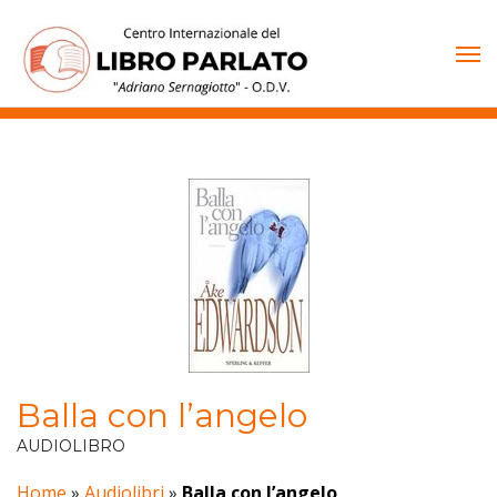
Vai
al
contenuto
Balla con l’angelo
AUDIOLIBRO
Home
»
Audiolibri
»
Balla con l’angelo