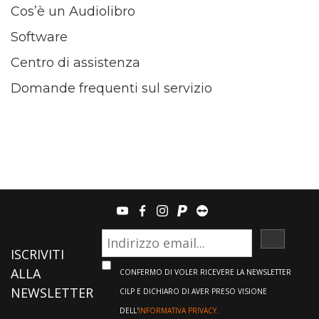
Cos’è un Audiolibro
Software
Centro di assistenza
Domande frequenti sul servizio
youtube
facebook
instagram
paypal
teamviewer
ISCRIVI
ISCRIVITI
ALLA
CONFERMO DI VOLER RICEVERE LA NEWSLETTER
NEWSLETTER
CILP E DICHIARO DI AVER PRESO VISIONE
DELL'
INFORMATIVA PRIVACY.