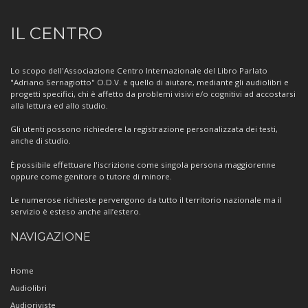
Informazioni
IL CENTRO
sul
Centro
Lo scopo dell'Associazione Centro Internazionale del Libro Parlato
"Adriano Sernagiotto" O.D.V. è quello di aiutare, mediante gli audiolibri e
progetti specifici, chi è affetto da problemi visivi e/o cognitivi ad accostarsi
alla lettura ed allo studio.
Gli utenti possono richiedere la registrazione personalizzata dei testi,
anche di studio.
È possibile effettuare l'iscrizione come singola persona maggiorenne
oppure come genitore o tutore di minore.
Le numerose richieste pervengono da tutto il territorio nazionale ma il
servizio è esteso anche all’estero.
NAVIGAZIONE
Home
Audiolibri
Audioriviste