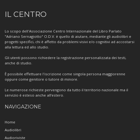
Informazioni
IL CENTRO
sul
Centro
Lo scopo dell'Associazione Centro Internazionale del Libro Parlato
"Adriano Sernagiotto" O.D.V. è quello di aiutare, mediante gli audiolibri e
progetti specifici, chi è affetto da problemi visivi e/o cognitivi ad accostarsi
alla lettura ed allo studio.
Gli utenti possono richiedere la registrazione personalizzata dei testi,
anche di studio.
È possibile effettuare l'iscrizione come singola persona maggiorenne
oppure come genitore o tutore di minore.
Le numerose richieste pervengono da tutto il territorio nazionale ma il
servizio è esteso anche all’estero.
NAVIGAZIONE
Home
Audiolibri
Audioriviste