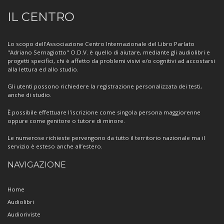
Informazioni
IL CENTRO
sul
Centro
Lo scopo dell'Associazione Centro Internazionale del Libro Parlato
"Adriano Sernagiotto" O.D.V. è quello di aiutare, mediante gli audiolibri e
progetti specifici, chi è affetto da problemi visivi e/o cognitivi ad accostarsi
alla lettura ed allo studio.
Gli utenti possono richiedere la registrazione personalizzata dei testi,
anche di studio.
È possibile effettuare l'iscrizione come singola persona maggiorenne
oppure come genitore o tutore di minore.
Le numerose richieste pervengono da tutto il territorio nazionale ma il
servizio è esteso anche all’estero.
NAVIGAZIONE
Home
Audiolibri
Audioriviste