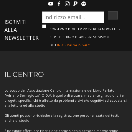
youtube
facebook
instagram
paypal
teamviewer
ISCRIVI
ISCRIVITI
ALLA
CONFERMO DI VOLER RICEVERE LA NEWSLETTER
NEWSLETTER
CILP E DICHIARO DI AVER PRESO VISIONE
DELL'
INFORMATIVA PRIVACY.
Informazioni
IL CENTRO
sul
Centro
Lo scopo dell'Associazione Centro Internazionale del Libro Parlato
"Adriano Sernagiotto" O.D.V. è quello di aiutare, mediante gli audiolibri e
progetti specifici, chi è affetto da problemi visivi e/o cognitivi ad accostarsi
alla lettura ed allo studio.
Gli utenti possono richiedere la registrazione personalizzata dei testi,
anche di studio.
È possibile effettuare l'iscrizione come singola persona maggiorenne