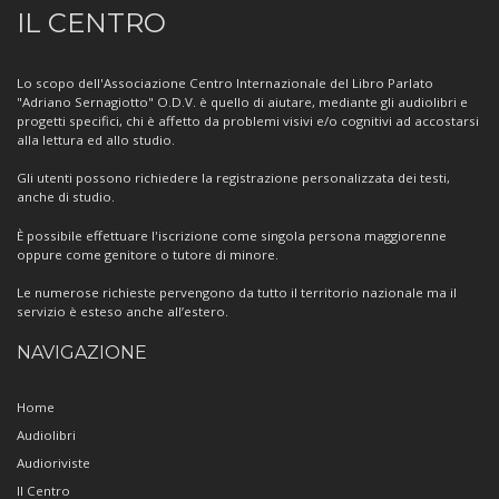
Informazioni
IL CENTRO
sul
Centro
Lo scopo dell'Associazione Centro Internazionale del Libro Parlato
"Adriano Sernagiotto" O.D.V. è quello di aiutare, mediante gli audiolibri e
progetti specifici, chi è affetto da problemi visivi e/o cognitivi ad accostarsi
alla lettura ed allo studio.
Gli utenti possono richiedere la registrazione personalizzata dei testi,
anche di studio.
È possibile effettuare l'iscrizione come singola persona maggiorenne
oppure come genitore o tutore di minore.
Le numerose richieste pervengono da tutto il territorio nazionale ma il
servizio è esteso anche all’estero.
NAVIGAZIONE
Home
Audiolibri
Audioriviste
Il Centro