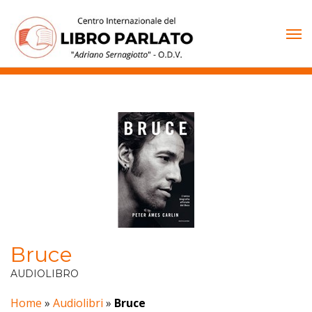
Vai
al
contenuto
Bruce
AUDIOLIBRO
Home
»
Audiolibri
»
Bruce