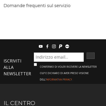
Domande frequenti sul servizio
youtube
facebook
instagram
paypal
teamviewer
ISCRIVI
ISCRIVITI
ALLA
CONFERMO DI VOLER RICEVERE LA NEWSLETTER
NEWSLETTER
CILP E DICHIARO DI AVER PRESO VISIONE
DELL'
INFORMATIVA PRIVACY.
Informazioni
IL CENTRO