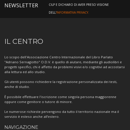
NEWSLETTER
CILP E DICHIARO DI AVER PRESO VISIONE
DELL'
INFORMATIVA PRIVACY.
Informazioni
IL CENTRO
sul
Centro
Lo scopo dell'Associazione Centro Internazionale del Libro Parlato
"Adriano Sernagiotto" O.D.V. è quello di aiutare, mediante gli audiolibri e
progetti specifici, chi è affetto da problemi visivi e/o cognitivi ad accostarsi
alla lettura ed allo studio.
Gli utenti possono richiedere la registrazione personalizzata dei testi,
anche di studio.
È possibile effettuare l'iscrizione come singola persona maggiorenne
oppure come genitore o tutore di minore.
Le numerose richieste pervengono da tutto il territorio nazionale ma il
servizio è esteso anche all’estero.
NAVIGAZIONE