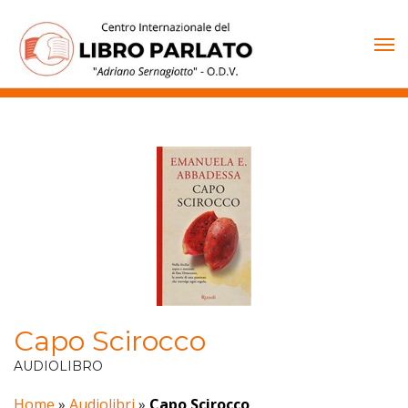
Vai
al
contenuto
Capo Scirocco
AUDIOLIBRO
Home
»
Audiolibri
»
Capo Scirocco