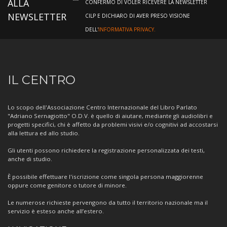
ALLA
CONFERMO DI VOLER RICEVERE LA NEWSLETTER
NEWSLETTER
CILP E DICHIARO DI AVER PRESO VISIONE
DELL'
INFORMATIVA PRIVACY.
Informazioni
IL CENTRO
sul
Centro
Lo scopo dell'Associazione Centro Internazionale del Libro Parlato
"Adriano Sernagiotto" O.D.V. è quello di aiutare, mediante gli audiolibri e
progetti specifici, chi è affetto da problemi visivi e/o cognitivi ad accostarsi
alla lettura ed allo studio.
Gli utenti possono richiedere la registrazione personalizzata dei testi,
anche di studio.
È possibile effettuare l'iscrizione come singola persona maggiorenne
oppure come genitore o tutore di minore.
Le numerose richieste pervengono da tutto il territorio nazionale ma il
servizio è esteso anche all’estero.