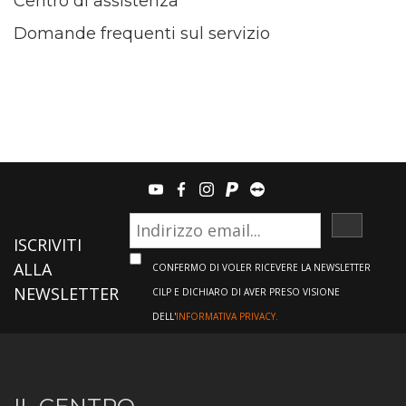
Centro di assistenza
Domande frequenti sul servizio
youtube
facebook
instagram
paypal
teamviewer
ISCRIVI
ISCRIVITI
ALLA
CONFERMO DI VOLER RICEVERE LA NEWSLETTER
NEWSLETTER
CILP E DICHIARO DI AVER PRESO VISIONE
DELL'
INFORMATIVA PRIVACY.
Informazioni