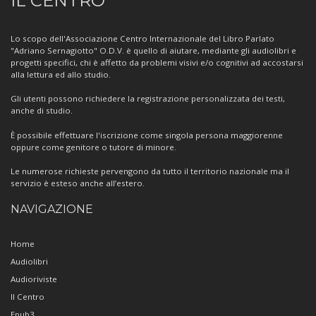
IL CENTRO
sul
Centro
Lo scopo dell'Associazione Centro Internazionale del Libro Parlato
"Adriano Sernagiotto" O.D.V. è quello di aiutare, mediante gli audiolibri e
progetti specifici, chi è affetto da problemi visivi e/o cognitivi ad accostarsi
alla lettura ed allo studio.
Gli utenti possono richiedere la registrazione personalizzata dei testi,
anche di studio.
È possibile effettuare l'iscrizione come singola persona maggiorenne
oppure come genitore o tutore di minore.
Le numerose richieste pervengono da tutto il territorio nazionale ma il
servizio è esteso anche all’estero.
NAVIGAZIONE
Home
Audiolibri
Audioriviste
Il Centro
Epub3