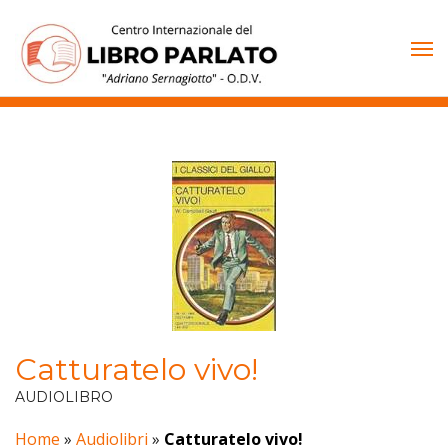
Vai
al
contenuto
Catturatelo vivo!
AUDIOLIBRO
Home
»
Audiolibri
»
Catturatelo vivo!