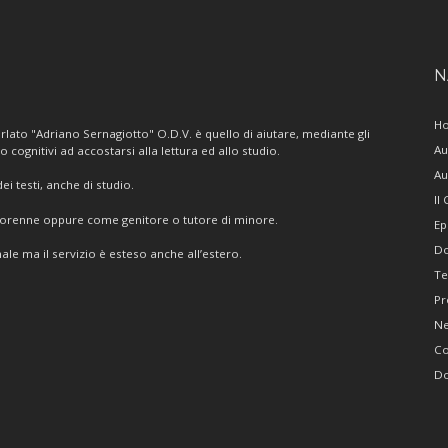
N
H
lato "Adriano Sernagiotto" O.D.V. è quello di aiutare, mediante gli
Au
/o cognitivi ad accostarsi alla lettura ed allo studio.
Au
i testi, anche di studio.
Il
giorenne oppure come genitore o tutore di minore.
Ep
Do
ale ma il servizio è esteso anche all’estero.
Te
Pr
N
Co
Do