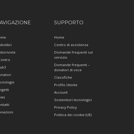
AVIGAZIONE
SUPPORTO
ome
Home
diolibri
Centro di assistenza
dioriviste
Domande frequenti sul
servizio
 Centro
Domande frequenti –
ub3
donatori di voce
natori
Classifiche
cnologie
Profilo Utente
ogetti
Account
ews
Sostenitori tecnologici
ntatti
Privacy Policy
nazioni
Politica dei cookie (UE)