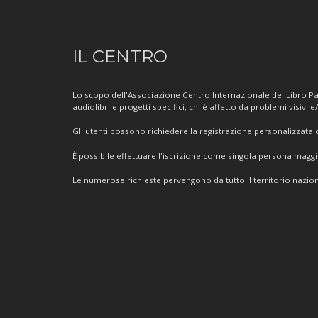
Informazioni
IL CENTRO
sul
Centro
Lo scopo dell'Associazione Centro Internazionale del Libro Par
audiolibri e progetti specifici, chi è affetto da problemi visivi e
Gli utenti possono richiedere la registrazione personalizzata de
È possibile effettuare l'iscrizione come singola persona mag
Le numerose richieste pervengono da tutto il territorio nazion