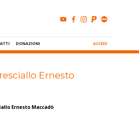
youtube
facebook
instagram
paypal
teamviewe
Menù
ATTI
DONAZIONI
ACCEDI
Account
resciallo Ernesto
ciallo Ernesto Maccadò