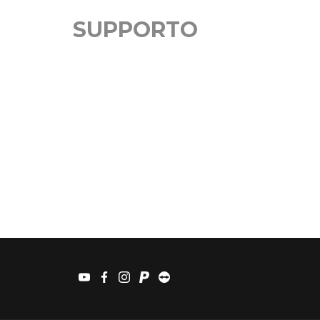
SUPPORTO
youtube
facebook
instagram
paypal
teamviewer