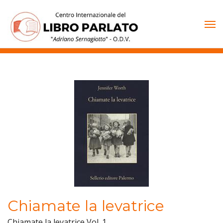
Vai
al
contenuto
Chiamate la levatrice
Chiamate la levatrice Vol. 1