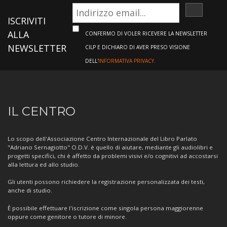
ISCRIVI
ISCRIVITI
ALLA
CONFERMO DI VOLER RICEVERE LA NEWSLETTER
NEWSLETTER
CILP E DICHIARO DI AVER PRESO VISIONE
DELL'
INFORMATIVA PRIVACY.
Informazioni
IL CENTRO
sul
Centro
Lo scopo dell'Associazione Centro Internazionale del Libro Parlato
"Adriano Sernagiotto" O.D.V. è quello di aiutare, mediante gli audiolibri e
progetti specifici, chi è affetto da problemi visivi e/o cognitivi ad accostarsi
alla lettura ed allo studio.
Gli utenti possono richiedere la registrazione personalizzata dei testi,
anche di studio.
È possibile effettuare l'iscrizione come singola persona maggiorenne
oppure come genitore o tutore di minore.