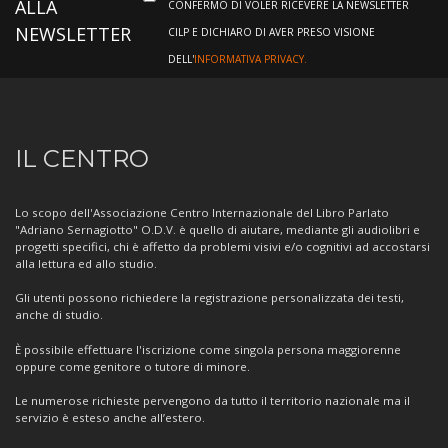
ALLA
CONFERMO DI VOLER RICEVERE LA NEWSLETTER
NEWSLETTER
CILP E DICHIARO DI AVER PRESO VISIONE
DELL'
INFORMATIVA PRIVACY.
Informazioni
IL CENTRO
sul
Centro
Lo scopo dell'Associazione Centro Internazionale del Libro Parlato
"Adriano Sernagiotto" O.D.V. è quello di aiutare, mediante gli audiolibri e
progetti specifici, chi è affetto da problemi visivi e/o cognitivi ad accostarsi
alla lettura ed allo studio.
Gli utenti possono richiedere la registrazione personalizzata dei testi,
anche di studio.
È possibile effettuare l'iscrizione come singola persona maggiorenne
oppure come genitore o tutore di minore.
Le numerose richieste pervengono da tutto il territorio nazionale ma il
servizio è esteso anche all’estero.