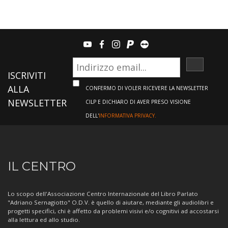
youtube
facebook
instagram
paypal
teamviewer
ISCRIVI
ISCRIVITI
ALLA
CONFERMO DI VOLER RICEVERE LA NEWSLETTER
NEWSLETTER
CILP E DICHIARO DI AVER PRESO VISIONE
DELL'
INFORMATIVA PRIVACY.
Informazioni
IL CENTRO
sul
Centro
Lo scopo dell'Associazione Centro Internazionale del Libro Parlato
"Adriano Sernagiotto" O.D.V. è quello di aiutare, mediante gli audiolibri e
progetti specifici, chi è affetto da problemi visivi e/o cognitivi ad accostarsi
alla lettura ed allo studio.