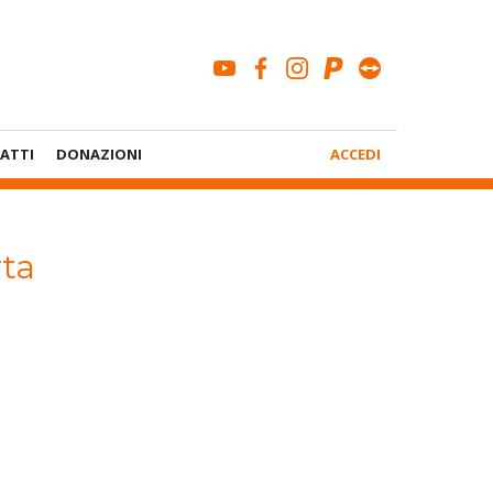
youtube
facebook
instagram
paypal
teamviewe
Menù
ATTI
DONAZIONI
ACCEDI
Account
ta