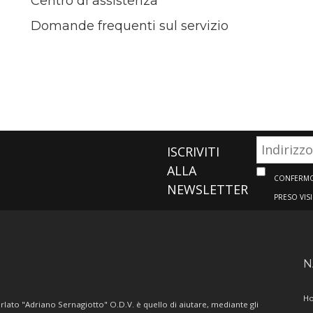
Centro di assistenza
Domande frequenti sul servizio
ISCRIVITI
ALLA
CONFERMO 
NEWSLETTER
PRESO VIS
N
H
lato "Adriano Sernagiotto" O.D.V. è quello di aiutare, mediante gli