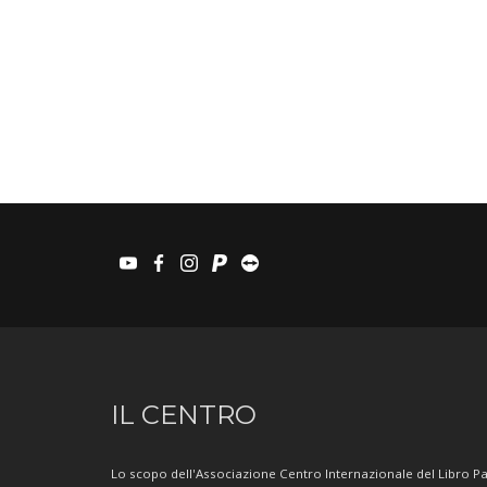
youtube
facebook
instagram
paypal
teamviewer
Informazioni
IL CENTRO
sul
Centro
Lo scopo dell'Associazione Centro Internazionale del Libro Par