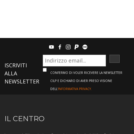
youtube
facebook
instagram
paypal
teamviewer
ISCRIVI
ISCRIVITI
ALLA
CONFERMO DI VOLER RICEVERE LA NEWSLETTER
NEWSLETTER
CILP E DICHIARO DI AVER PRESO VISIONE
DELL'
INFORMATIVA PRIVACY.
Informazioni
IL CENTRO
sul
Centro