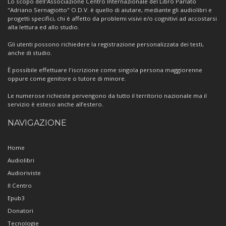
Lo scopo dell'Associazione Centro Internazionale del Libro Parlato
"Adriano Sernagiotto" O.D.V. è quello di aiutare, mediante gli audiolibri e
progetti specifici, chi è affetto da problemi visivi e/o cognitivi ad accostarsi
alla lettura ed allo studio.
Gli utenti possono richiedere la registrazione personalizzata dei testi,
anche di studio.
È possibile effettuare l'iscrizione come singola persona maggiorenne
oppure come genitore o tutore di minore.
Le numerose richieste pervengono da tutto il territorio nazionale ma il
servizio è esteso anche all’estero.
NAVIGAZIONE
Home
Audiolibri
Audioriviste
Il Centro
Epub3
Donatori
Tecnologie