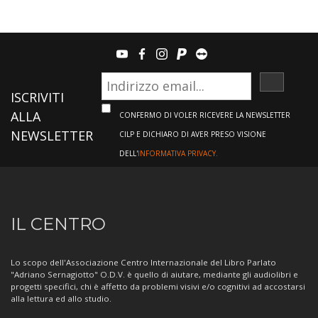
youtube
facebook
instagram
paypal
teamviewer
ISCRIVI
ISCRIVITI
ALLA
CONFERMO DI VOLER RICEVERE LA NEWSLETTER
NEWSLETTER
CILP E DICHIARO DI AVER PRESO VISIONE
DELL'
INFORMATIVA PRIVACY.
Informazioni
IL CENTRO
sul
Centro
Lo scopo dell'Associazione Centro Internazionale del Libro Parlato
"Adriano Sernagiotto" O.D.V. è quello di aiutare, mediante gli audiolibri e
progetti specifici, chi è affetto da problemi visivi e/o cognitivi ad accostarsi
alla lettura ed allo studio.