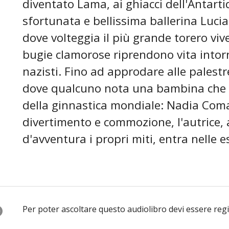
diventato Lama, ai ghiacci dell'Antartid
sfortunata e bellissima ballerina Lucia 
dove volteggia il più grande torero viv
bugie clamorose riprendono vita intor
nazisti. Fino ad approdare alle palest
dove qualcuno nota una bambina che st
della ginnastica mondiale: Nadia Coma
divertimento e commozione, l'autrice
d'avventura i propri miti, entra nelle e
O
Per poter ascoltare questo audiolibro devi essere reg