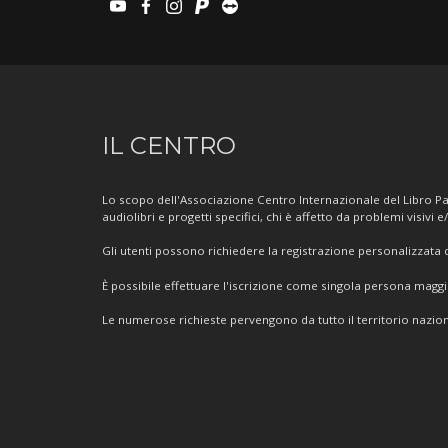
youtube
facebook
instagram
paypal
teamviewer
Informazioni
IL CENTRO
sul
Centro
Lo scopo dell'Associazione Centro Internazionale del Libro Par
audiolibri e progetti specifici, chi è affetto da problemi visivi e
Gli utenti possono richiedere la registrazione personalizzata de
È possibile effettuare l'iscrizione come singola persona mag
Le numerose richieste pervengono da tutto il territorio nazion