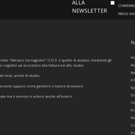
ALLA
CONFERMO 
NEWSLETTER
PRESO VIS
N
H
lato "Adriano Sernagiotto" O.D.V. è quello di aiutare, mediante gli
Au
/o cognitivi ad accostarsi alla lettura ed allo studio.
Au
i testi, anche di studio.
Il
giorenne oppure come genitore o tutore di minore.
Ep
Do
ale ma il servizio è esteso anche all’estero.
Te
Pr
N
Co
Do