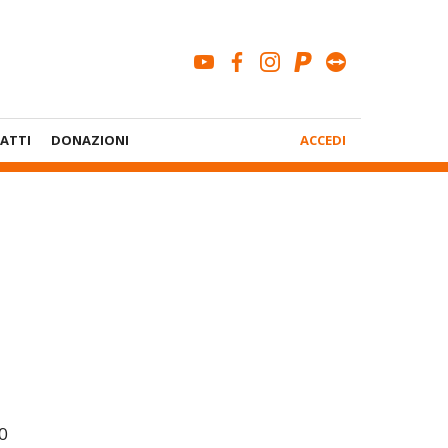
youtube
facebook
instagram
paypal
teamviewe
Menù
ATTI
DONAZIONI
ACCEDI
Account
0