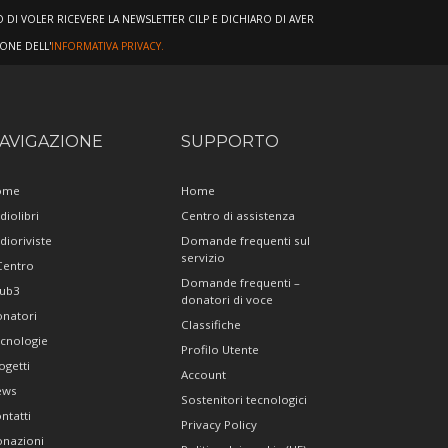
DI VOLER RICEVERE LA NEWSLETTER CILP E DICHIARO DI AVER
IONE DELL'
INFORMATIVA PRIVACY.
AVIGAZIONE
SUPPORTO
ome
Home
diolibri
Centro di assistenza
dioriviste
Domande frequenti sul
servizio
 Centro
Domande frequenti –
ub3
donatori di voce
natori
Classifiche
cnologie
Profilo Utente
ogetti
Account
ews
Sostenitori tecnologici
ntatti
Privacy Policy
nazioni