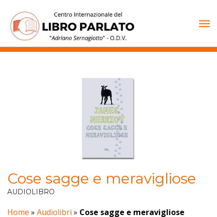
Vai
al
contenuto
Cose sagge e meravigliose
AUDIOLIBRO
Home
»
Audiolibri
»
Cose sagge e meravigliose