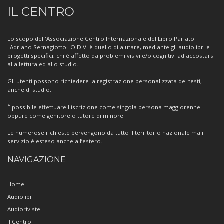
Informazioni
IL CENTRO
sul
Centro
Lo scopo dell'Associazione Centro Internazionale del Libro Parlato
"Adriano Sernagiotto" O.D.V. è quello di aiutare, mediante gli audiolibri e
progetti specifici, chi è affetto da problemi visivi e/o cognitivi ad accostarsi
alla lettura ed allo studio.
Gli utenti possono richiedere la registrazione personalizzata dei testi,
anche di studio.
È possibile effettuare l'iscrizione come singola persona maggiorenne
oppure come genitore o tutore di minore.
Le numerose richieste pervengono da tutto il territorio nazionale ma il
servizio è esteso anche all’estero.
NAVIGAZIONE
Home
Audiolibri
Audioriviste
Il Centro