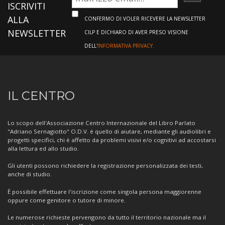
ISCRIVI
ISCRIVITI
ALLA
CONFERMO DI VOLER RICEVERE LA NEWSLETTER
NEWSLETTER
CILP E DICHIARO DI AVER PRESO VISIONE
DELL'
INFORMATIVA PRIVACY.
Informazioni
IL CENTRO
sul
Centro
Lo scopo dell'Associazione Centro Internazionale del Libro Parlato
"Adriano Sernagiotto" O.D.V. è quello di aiutare, mediante gli audiolibri e
progetti specifici, chi è affetto da problemi visivi e/o cognitivi ad accostarsi
alla lettura ed allo studio.
Gli utenti possono richiedere la registrazione personalizzata dei testi,
anche di studio.
È possibile effettuare l'iscrizione come singola persona maggiorenne
oppure come genitore o tutore di minore.
Le numerose richieste pervengono da tutto il territorio nazionale ma il