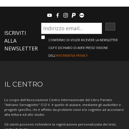
youtube
facebook
instagram
paypal
teamviewer
ISCRIVI
ISCRIVITI
ALLA
CONFERMO DI VOLER RICEVERE LA NEWSLETTER
NEWSLETTER
CILP E DICHIARO DI AVER PRESO VISIONE
DELL'
INFORMATIVA PRIVACY.
Informazioni
IL CENTRO
sul
Centro
Lo scopo dell'Associazione Centro Internazionale del Libro Parlato
"Adriano Sernagiotto" O.D.V. è quello di aiutare, mediante gli audiolibri e
progetti specifici, chi è affetto da problemi visivi e/o cognitivi ad accostarsi
alla lettura ed allo studio.
Gli utenti possono richiedere la registrazione personalizzata dei testi,