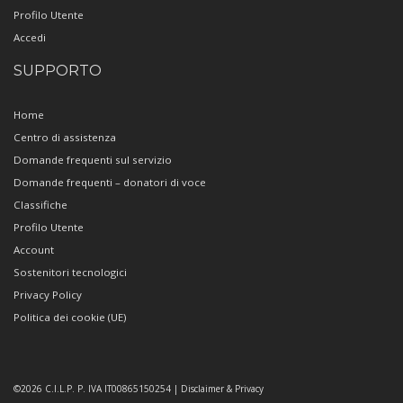
Profilo Utente
Accedi
SUPPORTO
Home
Centro di assistenza
Domande frequenti sul servizio
Domande frequenti – donatori di voce
Classifiche
Profilo Utente
Account
Sostenitori tecnologici
Privacy Policy
Politica dei cookie (UE)
Copyright
©2026 C.I.L.P. P. IVA IT00865150254 | Disclaimer & Privacy