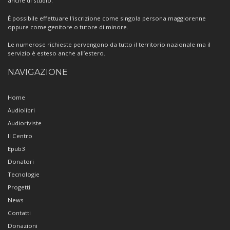
anche di studio.
È possibile effettuare l'iscrizione come singola persona maggiorenne
oppure come genitore o tutore di minore.
Le numerose richieste pervengono da tutto il territorio nazionale ma il
servizio è esteso anche all’estero.
NAVIGAZIONE
Home
Audiolibri
Audioriviste
Il Centro
Epub3
Donatori
Tecnologie
Progetti
News
Contatti
Donazioni