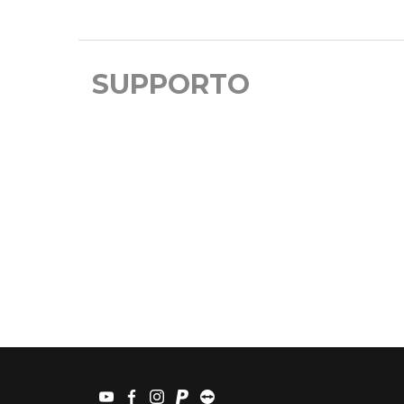
SUPPORTO
youtube
facebook
instagram
paypal
teamviewer