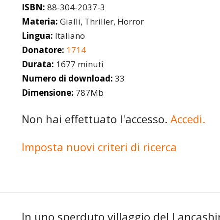
ISBN:
88-304-2037-3
Materia:
Gialli, Thriller, Horror
Lingua:
Italiano
Donatore:
1714
Durata:
1677 minuti
Numero di download:
33
Dimensione:
787Mb
Non hai effettuato l'accesso.
Accedi.
Imposta nuovi criteri di ricerca
In uno sperduto villaggio del Lancash