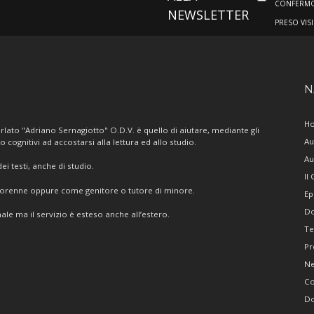
CONFERMO 
NEWSLETTER
PRESO VIS
N
H
lato "Adriano Sernagiotto" O.D.V. è quello di aiutare, mediante gli
Au
/o cognitivi ad accostarsi alla lettura ed allo studio.
Au
i testi, anche di studio.
Il
giorenne oppure come genitore o tutore di minore.
Ep
Do
ale ma il servizio è esteso anche all’estero.
Te
Pr
N
Co
Do