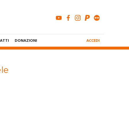
youtube
facebook
instagram
paypal
teamviewe
Menù
ATTI
DONAZIONI
ACCEDI
Account
le