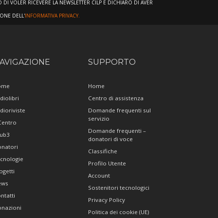
DI VOLER RICEVERE LA NEWSLETTER CILP E DICHIARO DI AVER
IONE DELL'
INFORMATIVA PRIVACY.
AVIGAZIONE
SUPPORTO
ome
Home
diolibri
Centro di assistenza
dioriviste
Domande frequenti sul
servizio
 Centro
Domande frequenti –
ub3
donatori di voce
natori
Classifiche
cnologie
Profilo Utente
ogetti
Account
ews
Sostenitori tecnologici
ntatti
Privacy Policy
nazioni
Politica dei cookie (UE)