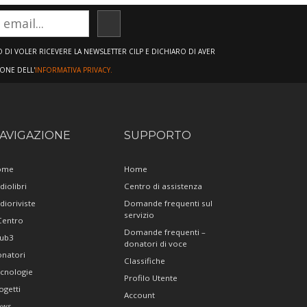
ISCRIVITI
DI VOLER RICEVERE LA NEWSLETTER CILP E DICHIARO DI AVER
IONE DELL'
INFORMATIVA PRIVACY.
AVIGAZIONE
SUPPORTO
ome
Home
diolibri
Centro di assistenza
dioriviste
Domande frequenti sul
servizio
 Centro
Domande frequenti –
ub3
donatori di voce
natori
Classifiche
cnologie
Profilo Utente
ogetti
Account
ews