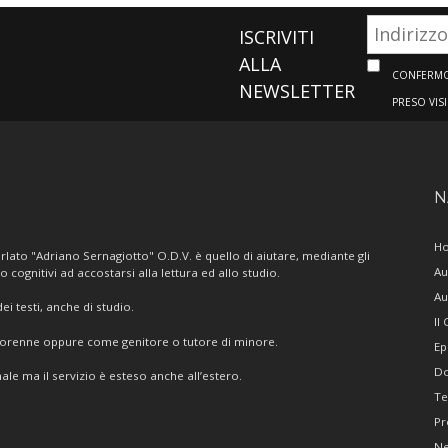
ISCRIVITI
ALLA
CONFERMO 
NEWSLETTER
PRESO VIS
N
H
lato "Adriano Sernagiotto" O.D.V. è quello di aiutare, mediante gli
Au
/o cognitivi ad accostarsi alla lettura ed allo studio.
Au
i testi, anche di studio.
Il
giorenne oppure come genitore o tutore di minore.
Ep
Do
ale ma il servizio è esteso anche all’estero.
Te
Pr
N