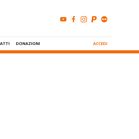
youtube
facebook
instagram
paypal
teamviewe
Menù
ATTI
DONAZIONI
ACCEDI
Account