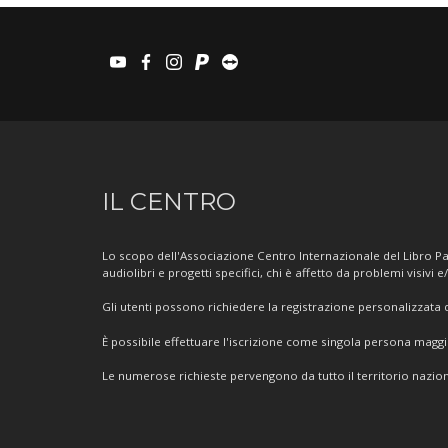
youtube
facebook
instagram
paypal
teamviewer
Informazioni
IL CENTRO
sul
Centro
Lo scopo dell'Associazione Centro Internazionale del Libro Par
audiolibri e progetti specifici, chi è affetto da problemi visivi e
Gli utenti possono richiedere la registrazione personalizzata de
È possibile effettuare l'iscrizione come singola persona mag
Le numerose richieste pervengono da tutto il territorio nazion