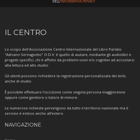
DELL'
INFORMATIVA PRIVACY.
Informazioni
IL CENTRO
sul
Centro
Lo scopo dell'Associazione Centro Internazionale del Libro Parlato
"Adriano Sernagiotto" O.D.V. è quello di aiutare, mediante gli audiolibri e
progetti specifici, chi è affetto da problemi visivi e/o cognitivi ad accostarsi
alla lettura ed allo studio.
Gli utenti possono richiedere la registrazione personalizzata dei testi,
anche di studio.
È possibile effettuare l'iscrizione come singola persona maggiorenne
oppure come genitore o tutore di minore.
Le numerose richieste pervengono da tutto il territorio nazionale ma il
servizio è esteso anche all’estero.
NAVIGAZIONE