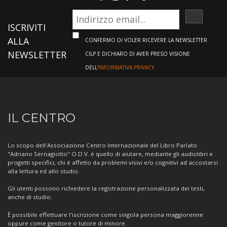
ISCRIVI
ISCRIVITI
ALLA
CONFERMO DI VOLER RICEVERE LA NEWSLETTER
NEWSLETTER
CILP E DICHIARO DI AVER PRESO VISIONE
DELL'
INFORMATIVA PRIVACY.
Informazioni
IL CENTRO
sul
Centro
Lo scopo dell'Associazione Centro Internazionale del Libro Parlato
"Adriano Sernagiotto" O.D.V. è quello di aiutare, mediante gli audiolibri e
progetti specifici, chi è affetto da problemi visivi e/o cognitivi ad accostarsi
alla lettura ed allo studio.
Gli utenti possono richiedere la registrazione personalizzata dei testi,
anche di studio.
È possibile effettuare l'iscrizione come singola persona maggiorenne
oppure come genitore o tutore di minore.